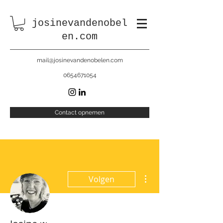
josinevandenobel
en.com
mail@josinevandenobelen.com
0654671054
Contact opnemen
Meer acties
Volgen
Beheerder