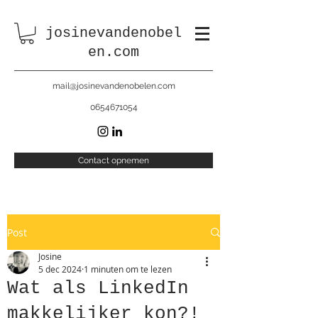
josinevandenobel
en.com
mail@josinevandenobelen.com
0654671054
Contact opnemen
Post
Josine
5 dec 2024
1 minuten om te lezen
Wat als LinkedIn
makkelijker kon?!