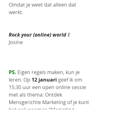
Omdat je weet dat alleen dat 
werkt. 
Rock your (online) world 
💃
Josine 
PS.
 Eigen regels maken, kun je 
leren. Op 
12 januari 
geef ik om 
15:30 uur een open online sessie 
met als thema: Ontdek 
Mensgerichte Marketing of je kunt 
het ook noemen "Marketing 
vanuit je hart". Ik wil je graag 
meenemen in een andere manier 
van marketing voeren. Eentje die 
beter bij jou past. Als persoon.