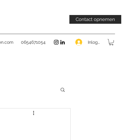
Contact opnemen
Inloggen
en.com
0654671054