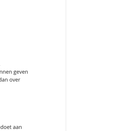
.
kunnen geven 
dan over 
oldoet aan 