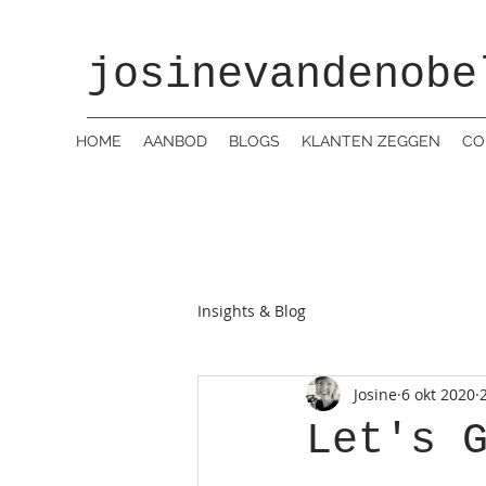
josinevandenobe
HOME
AANBOD
BLOGS
KLANTEN ZEGGEN
CO
Insights & Blog
Josine
6 okt 2020
Let's 