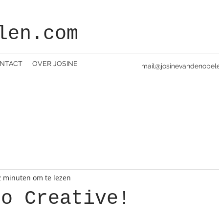
len.com
NTACT
OVER JOSINE
mail@josinevandenobel
2 minuten om te lezen
Go Creative!