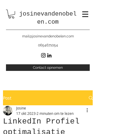
josinevandenobel
en.com
mail@josinevandenobelen.com
0654671054
Contact opnemen
Post
Josine
17 okt 2023
2 minuten om te lezen
LinkedIn Profiel
optimalisatie