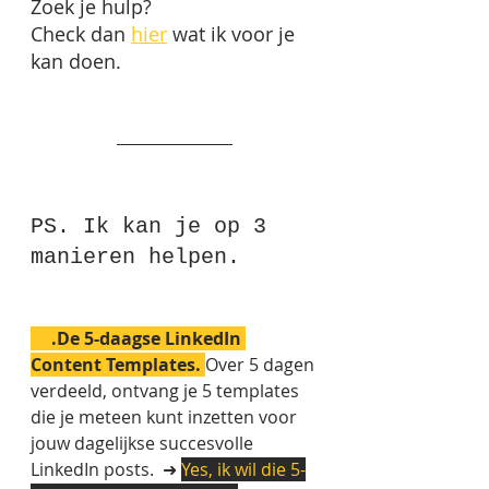
Zoek je hulp? 
Check dan 
hier
 wat ik voor je 
kan doen.  
PS. Ik kan je op 3 
manieren helpen.
#1
.De 5-daagse LinkedIn 
Content Templates. 
Over 5 dagen 
verdeeld, ontvang je 5 templates 
die je meteen kunt inzetten voor 
jouw dagelijkse succesvolle 
LinkedIn posts.  ➜ 
Yes, ik wil die 5-