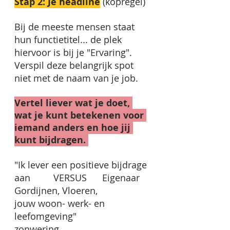
Stap 2: Je headline
 (kopregel)
Bij de meeste mensen staat 
hun functietitel... de plek 
hiervoor is bij je "Ervaring".
Verspil deze belangrijk spot 
niet met de naam van je job.
Vertel liever wat je doet, 
wat je kunt betekenen voor 
iemand anders en hoe jij 
kunt bijdragen. 
"Ik lever een positieve bijdrage 
aan         VERSUS      Eigenaar 
Gordijnen, Vloeren, 
jouw woon- werk- en 
leefomgeving"                            
zonwering