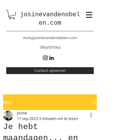
josinevandenobel
en.com
mail@josinevandenobelen.com
0654671054
Contact opnemen
Post
Josine
11 sep 2023
3 minuten om te lezen
Je hebt
maandagen... en