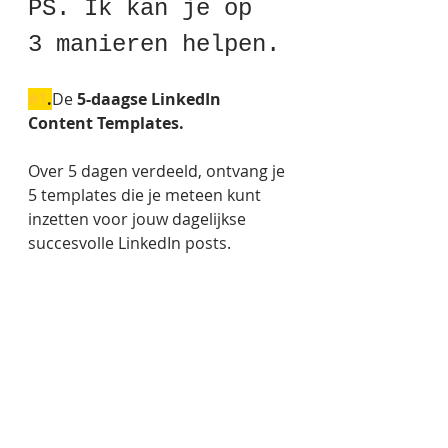
PS. Ik kan je op 
3 manieren helpen.
#1
.
De 
5-daagse LinkedIn 
Content Templates.
Over 5 dagen verdeeld, ontvang je 
5 templates die je meteen kunt 
inzetten voor jouw dagelijkse 
succesvolle LinkedIn posts. 
➜ 
Yes, ik wil die 5-daagse LinkedIn 
Content Templates ontvangen
. 
#2
.
 Voor ondernemers die 
LinkedIn willen gebruiken om er 
leads uit te krijgen, hun netwerk 