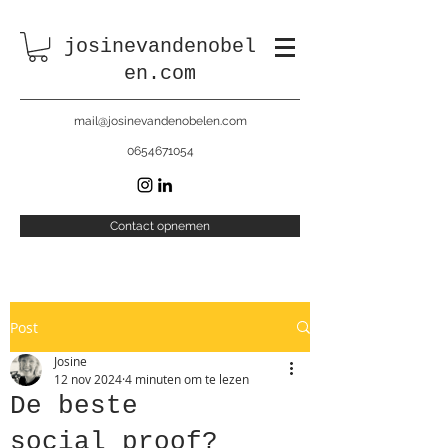
josinevandenobel
en.com
mail@josinevandenobelen.com
0654671054
Contact opnemen
Post
Josine
12 nov 2024
4 minuten om te lezen
De beste
social proof?