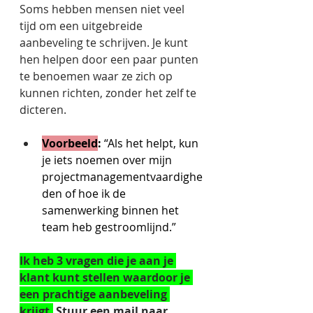
Soms hebben mensen niet veel 
tijd om een uitgebreide 
aanbeveling te schrijven. Je kunt 
hen helpen door een paar punten 
te benoemen waar ze zich op 
kunnen richten, zonder het zelf te 
dicteren. 
Voorbeeld
:
 “Als het helpt, kun 
je iets noemen over mijn 
projectmanagementvaardighe
den of hoe ik de 
samenwerking binnen het 
team heb gestroomlijnd.” 
Ik heb 3 vragen die je aan je 
klant kunt stellen waardoor je 
een prachtige aanbeveling 
krijgt.
 Stuur een mail naar 