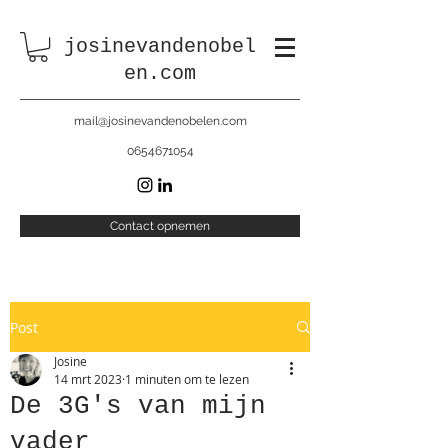
josinevandenobel
en.com
mail@josinevandenobelen.com
0654671054
Contact opnemen
Post
Josine
14 mrt 2023
1 minuten om te lezen
De 3G's van mijn
vader